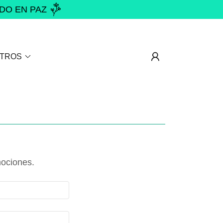
NDO EN PAZ
TROS
mociones.