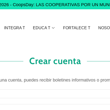
io 2026 - CoopsDay: LAS COOPERATIVAS POR UN MU
INTEGRA T
EDUCA T
FORTALECE T
NOSO
Crear cuenta
 una cuenta, puedes recibir boletines informativos o pro