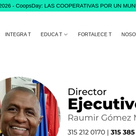
io 2026 - CoopsDay: LAS COOPERATIVAS POR UN MU
INTEGRA T
EDUCA T
FORTALECE T
NOSO