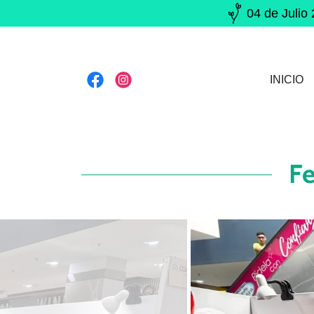
04 de Jul
INICIO
F