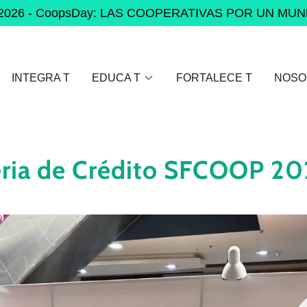
io 2026 - CoopsDay: LAS COOPERATIVAS POR UN MU
INTEGRA T
EDUCA T
FORTALECE T
NOSO
eria de Crédito SFCOOP 20